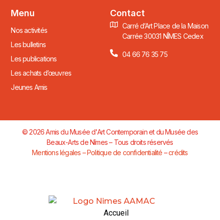
Menu
Contact
Carré d’Art Place de la Maison
Nos activités
Carrée 30031 NÎMES Cedex
Les bulletins
04 66 76 35 75
Les publications
Les achats d’œuvres
Jeunes Amis
© 2026 Amis du Musée d'Art Contemporain et du Musée des
Beaux-Arts de Nîmes – Tous droits réservés
Mentions légales – Politique de confidentialité
–
crédits
Accueil