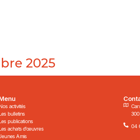
mbre 2025
Menu
Cont
Nos activités
Carr
Les bulletins
300
Les publications
04 
Les achats d’œuvres
Jeunes Amis